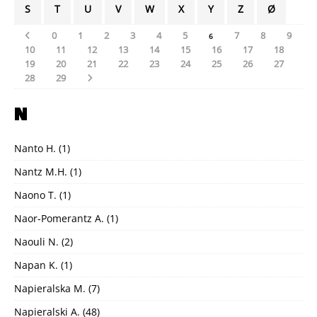
S
T
U
V
W
X
Y
Z
Ø
0
1
2
3
4
5
7
8
9
6
10
11
12
13
14
15
16
17
18
19
20
21
22
23
24
25
26
27
28
29
N
Nanto H.
(1)
Nantz M.H.
(1)
Naono T.
(1)
Naor-Pomerantz A.
(1)
Naouli N.
(2)
Napan K.
(1)
Napieralska M.
(7)
Napieralski A.
(48)