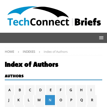
HOME
INDEXES
Index of Authors
Index of Authors
AUTHORS
A
B
C
D
E
F
G
H
I
J
K
L
M
N
O
P
Q
R