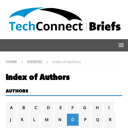
HOME
INDEXES
Index of Authors
Index of Authors
AUTHORS
A
B
C
D
E
F
G
H
I
J
K
L
M
N
O
P
Q
R