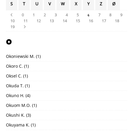
S
T
U
V
W
X
Y
Z
Ø
0
1
2
3
4
5
7
8
9
6
10
11
12
13
14
15
16
17
18
19
O
Okoniewski M.
(1)
Okoro C.
(1)
Oksel C.
(1)
Okuda T.
(1)
Okuno H.
(4)
Okuom M.O.
(1)
Okushi K.
(3)
Okuyama K.
(1)