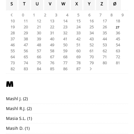
S
T
U
V
W
X
Y
Z
Ø
0
1
2
3
4
5
6
7
8
9
10
11
12
13
14
15
16
17
18
19
20
21
22
23
24
25
26
27
28
29
30
31
32
33
34
35
36
37
38
39
40
41
42
43
44
45
46
47
48
49
50
51
52
53
54
55
56
57
58
59
60
61
62
63
64
65
66
67
68
69
70
71
72
73
74
75
76
77
78
79
80
81
82
83
84
85
86
87
M
Mashl J.
(2)
Mashl R.J.
(2)
Masia S.L.
(1)
Masih D.
(1)