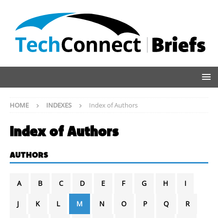
HOME
INDEXES
Index of Authors
Index of Authors
AUTHORS
A
B
C
D
E
F
G
H
I
J
K
L
M
N
O
P
Q
R