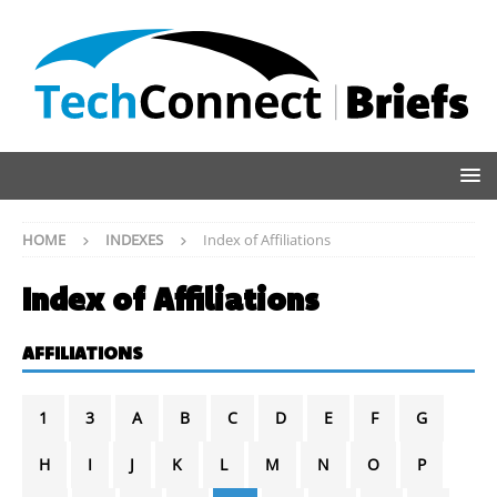
HOME
INDEXES
Index of Affiliations
Index of Affiliations
AFFILIATIONS
1
3
A
B
C
D
E
F
G
H
I
J
K
L
M
N
O
P