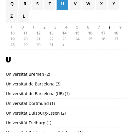
Q
R
S
T
U
V
W
X
Y
Z
Ł
0
1
2
3
4
5
6
7
9
8
10
11
12
13
14
15
16
17
18
19
20
21
22
23
24
25
26
27
28
29
30
31
U
Universitat Bremen
(2)
Universitat de Barcelona
(3)
Universitat de Barcelona (UB)
(1)
Universitat Dortmund
(1)
Universität Duisburg-Essen
(2)
Universität Freiburg
(1)