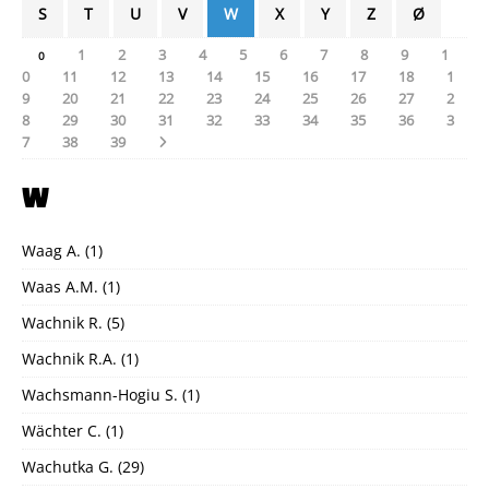
S
T
U
V
W
X
Y
Z
Ø
1
2
3
4
5
6
7
8
9
1
0
0
11
12
13
14
15
16
17
18
1
9
20
21
22
23
24
25
26
27
2
8
29
30
31
32
33
34
35
36
3
7
38
39
W
Waag A.
(1)
Waas A.M.
(1)
Wachnik R.
(5)
Wachnik R.A.
(1)
Wachsmann-Hogiu S.
(1)
Wächter C.
(1)
Wachutka G.
(29)