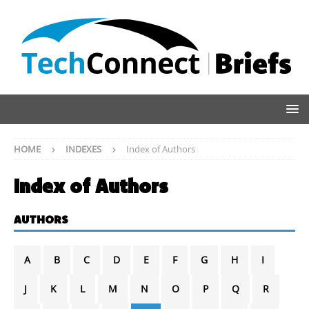
HOME
INDEXES
Index of Authors
Index of Authors
AUTHORS
A
B
C
D
E
F
G
H
I
J
K
L
M
N
O
P
Q
R