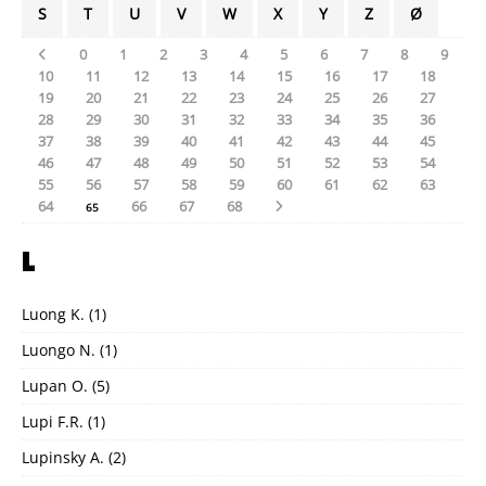
S
T
U
V
W
X
Y
Z
Ø
0
1
2
3
4
5
6
7
8
9
10
11
12
13
14
15
16
17
18
19
20
21
22
23
24
25
26
27
28
29
30
31
32
33
34
35
36
37
38
39
40
41
42
43
44
45
46
47
48
49
50
51
52
53
54
55
56
57
58
59
60
61
62
63
64
66
67
68
65
L
Luong K.
(1)
Luongo N.
(1)
Lupan O.
(5)
Lupi F.R.
(1)
Lupinsky A.
(2)