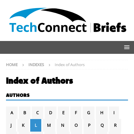
HOME
INDEXES
Index of Authors
Index of Authors
AUTHORS
A
B
C
D
E
F
G
H
I
J
K
L
M
N
O
P
Q
R