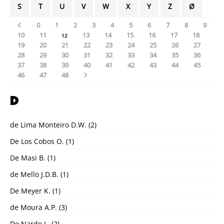
S
T
U
V
W
X
Y
Z
Ø
0
1
2
3
4
5
6
7
8
9
10
11
13
14
15
16
17
18
12
19
20
21
22
23
24
25
26
27
28
29
30
31
32
33
34
35
36
37
38
39
40
41
42
43
44
45
46
47
48
D
de Lima Monteiro D.W.
(2)
De Los Cobos O.
(1)
De Masi B.
(1)
de Mello J.D.B.
(1)
De Meyer K.
(1)
de Moura A.P.
(3)
De Nardo L.
(2)