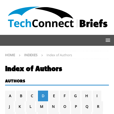
HOME
INDEXES
Index of Authors
Index of Authors
AUTHORS
A
B
C
D
E
F
G
H
I
J
K
L
M
N
O
P
Q
R